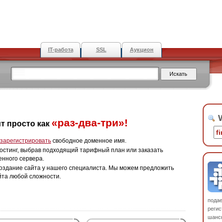
IT-работа
SSL
Аукцион
W
«раз-два-три»!
т просто как
зарегистрировать
свободное доменное имя.
остинг, выбрав подходящий тарифный план или заказать
енного сервера.
оздание сайта у нашего специалиста. Мы можем предложить
йта любой сложности.
пода
регис
шанс