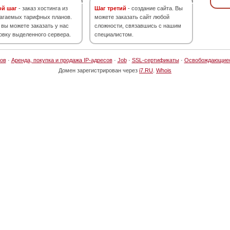
ой шаг
- заказ хостинга из
Шаг третий
- создание сайта. Вы
агаемых тарифных планов.
можете заказать сайт любой
 вы можете заказать у нас
сложности, связавшись с нашим
овку выделенного сервера.
специалистом.
ов
·
Аренда, покупка и продажа IP-адресов
·
Job
·
SSL-сертификаты
·
Освобождающие
Домен зарегистрирован через
i7.RU
.
Whois