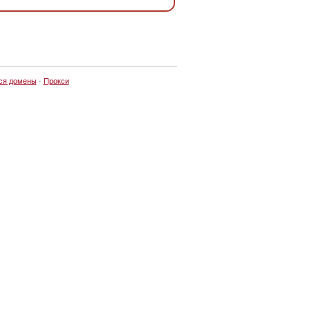
ся домены
·
Прокси