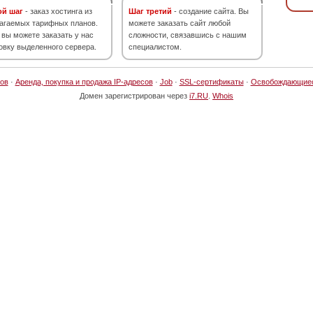
ой шаг
- заказ хостинга из
Шаг третий
- создание сайта. Вы
агаемых тарифных планов.
можете заказать сайт любой
 вы можете заказать у нас
сложности, связавшись с нашим
овку выделенного сервера.
специалистом.
ов
·
Аренда, покупка и продажа IP-адресов
·
Job
·
SSL-сертификаты
·
Освобождающие
Домен зарегистрирован через
i7.RU
.
Whois