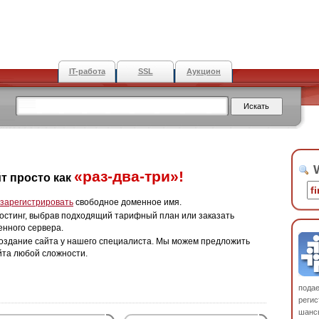
IT-работа
SSL
Аукцион
W
«раз-два-три»!
т просто как
зарегистрировать
свободное доменное имя.
остинг, выбрав подходящий тарифный план или заказать
енного сервера.
оздание сайта у нашего специалиста. Мы можем предложить
йта любой сложности.
пода
регис
шанс