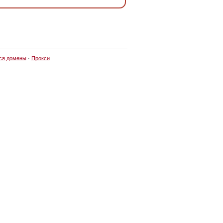
ся домены
·
Прокси